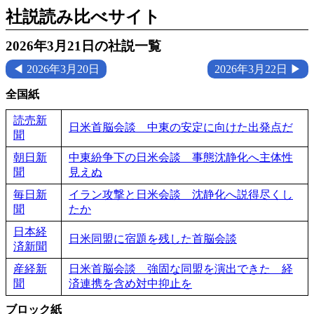
社説読み比べサイト
2026年3月21日の社説一覧
◀ 2026年3月20日
2026年3月22日 ▶
全国紙
読売新
日米首脳会談 中東の安定に向けた出発点だ
聞
朝日新
中東紛争下の日米会談 事態沈静化へ主体性
聞
見えぬ
毎日新
イラン攻撃と日米会談 沈静化へ説得尽くし
聞
たか
日本経
日米同盟に宿題を残した首脳会談
済新聞
産経新
日米首脳会談 強固な同盟を演出できた 経
聞
済連携を含め対中抑止を
ブロック紙