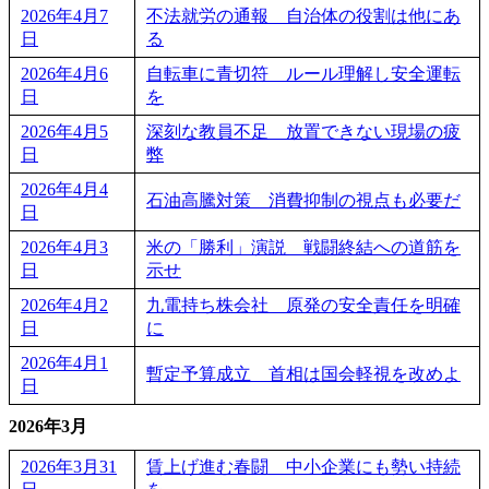
2026年4月7
不法就労の通報 自治体の役割は他にあ
日
る
2026年4月6
自転車に青切符 ルール理解し安全運転
日
を
2026年4月5
深刻な教員不足 放置できない現場の疲
日
弊
2026年4月4
石油高騰対策 消費抑制の視点も必要だ
日
2026年4月3
米の「勝利」演説 戦闘終結への道筋を
日
示せ
2026年4月2
九電持ち株会社 原発の安全責任を明確
日
に
2026年4月1
暫定予算成立 首相は国会軽視を改めよ
日
2026年3月
2026年3月31
賃上げ進む春闘 中小企業にも勢い持続