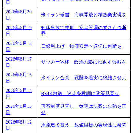
日
2026年6月20
米イラン覚書 海峡開放と核放棄実現を
日
2026年6月19
知床事故で実刑 安全管理のずさんさ断
日
罪
2026年6月18
日銀利上げ 物価安定へ適切に判断を
日
2026年6月17
サッカーW杯 政治の影はね返す熱戦を
日
2026年6月16
米イラン合意 戦闘を着実に終結させよ
日
2026年6月14
BS4K放送 迷走を教訓に政策見直せ
日
2026年6月13
再審制度見直し 参院は法案の欠陥を正
日
せ
2026年6月12
原発建て替え 数値目標の実現性に疑問
日