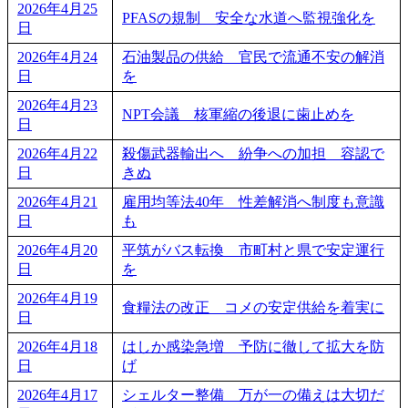
2026年4月25
PFASの規制 安全な水道へ監視強化を
日
2026年4月24
石油製品の供給 官民で流通不安の解消
日
を
2026年4月23
NPT会議 核軍縮の後退に歯止めを
日
2026年4月22
殺傷武器輸出へ 紛争への加担 容認で
日
きぬ
2026年4月21
雇用均等法40年 性差解消へ制度も意識
日
も
2026年4月20
平筑がバス転換 市町村と県で安定運行
日
を
2026年4月19
食糧法の改正 コメの安定供給を着実に
日
2026年4月18
はしか感染急増 予防に徹して拡大を防
日
げ
2026年4月17
シェルター整備 万が一の備えは大切だ