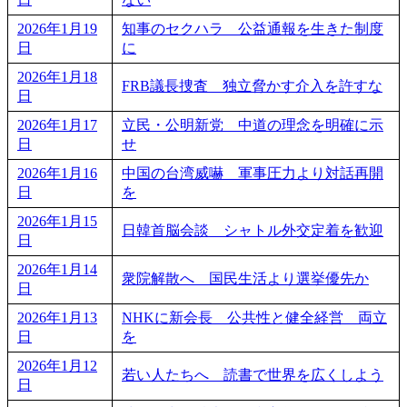
2026年1月19
知事のセクハラ 公益通報を生きた制度
日
に
2026年1月18
FRB議長捜査 独立脅かす介入を許すな
日
2026年1月17
立民・公明新党 中道の理念を明確に示
日
せ
2026年1月16
中国の台湾威嚇 軍事圧力より対話再開
日
を
2026年1月15
日韓首脳会談 シャトル外交定着を歓迎
日
2026年1月14
衆院解散へ 国民生活より選挙優先か
日
2026年1月13
NHKに新会長 公共性と健全経営 両立
日
を
2026年1月12
若い人たちへ 読書で世界を広くしよう
日