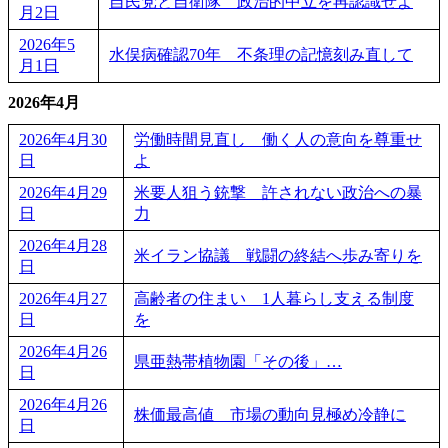
自民党と自衛隊 政治的中立を再認識せよ
月2日
2026年5
水俣病確認70年 不条理の記憶刻み直して
月1日
2026年4月
2026年4月30
労働時間見直し 働く人の意向を尊重せ
日
よ
2026年4月29
米要人狙う銃撃 許されない政治への暴
日
力
2026年4月28
米イラン協議 戦闘の終結へ歩み寄りを
日
2026年4月27
高齢者の住まい 1人暮らし支える制度
日
を
2026年4月26
県亜熱帯植物園「その後」…
日
2026年4月26
株価最高値 市場の動向見極め冷静に
日