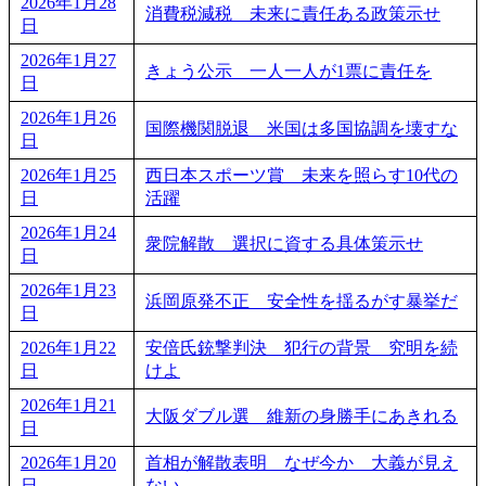
2026年1月28
消費税減税 未来に責任ある政策示せ
日
2026年1月27
きょう公示 一人一人が1票に責任を
日
2026年1月26
国際機関脱退 米国は多国協調を壊すな
日
2026年1月25
西日本スポーツ賞 未来を照らす10代の
日
活躍
2026年1月24
衆院解散 選択に資する具体策示せ
日
2026年1月23
浜岡原発不正 安全性を揺るがす暴挙だ
日
2026年1月22
安倍氏銃撃判決 犯行の背景 究明を続
日
けよ
2026年1月21
大阪ダブル選 維新の身勝手にあきれる
日
2026年1月20
首相が解散表明 なぜ今か 大義が見え
日
ない