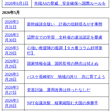
2026年6月1日
先端AIの脅威 安全確保へ国際ルールを
2026年5月
2026年5
新幹線談合疑い 計画の信頼揺るがす事態
月31日
2026年5
辺野古での学習 文科省の違法認定を憂慮
月30日
2026年5
心強い救援陣の復調【タカ番コラム好球筆
月29日
打】
2026年5
国家情報会議 国民監視の懸念は拭えぬ
月29日
2026年5
バスケ長崎初V 地域の誇り 共に育てよう
月28日
2026年5
党首討論 運用改善は待ったなしだ
月27日
2026年5
NPT会議決裂 核軍縮阻む大国の身勝手
月26日