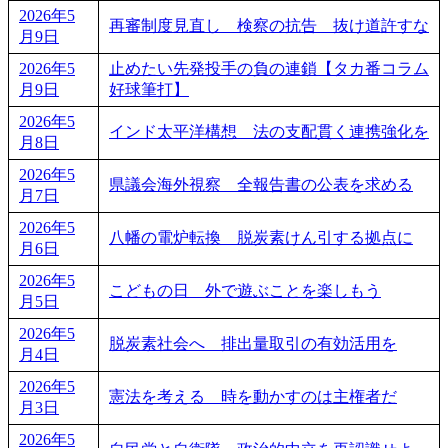
2026年5
再審制度見直し 検察の抗告 抜け道許すな
月9日
2026年5
止めたい先発投手の負の連鎖【タカ番コラム
月9日
好球筆打】
2026年5
インド太平洋構想 法の支配貫く連携強化を
月8日
2026年5
県議会海外視察 全報告書の公表を求める
月7日
2026年5
八幡の電炉転換 脱炭素けん引する拠点に
月6日
2026年5
こどもの日 外で遊ぶことを楽しもう
月5日
2026年5
脱炭素社会へ 排出量取引の有効活用を
月4日
2026年5
憲法を考える 時を動かすのは主権者だ
月3日
2026年5