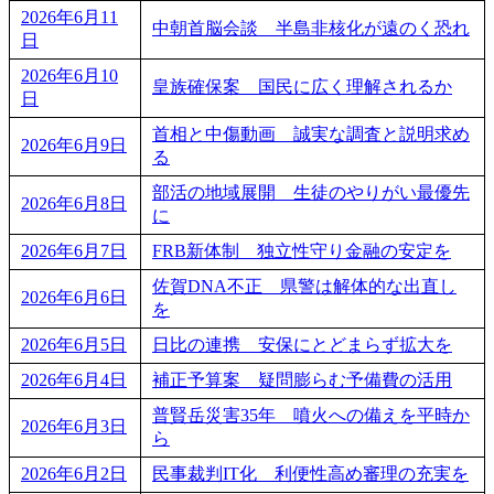
2026年6月11
中朝首脳会談 半島非核化が遠のく恐れ
日
2026年6月10
皇族確保案 国民に広く理解されるか
日
首相と中傷動画 誠実な調査と説明求め
2026年6月9日
る
部活の地域展開 生徒のやりがい最優先
2026年6月8日
に
2026年6月7日
FRB新体制 独立性守り金融の安定を
佐賀DNA不正 県警は解体的な出直し
2026年6月6日
を
2026年6月5日
日比の連携 安保にとどまらず拡大を
2026年6月4日
補正予算案 疑問膨らむ予備費の活用
普賢岳災害35年 噴火への備えを平時か
2026年6月3日
ら
2026年6月2日
民事裁判IT化 利便性高め審理の充実を