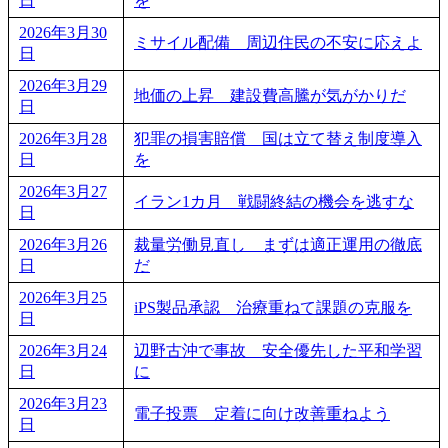
日
を
2026年3月30
ミサイル配備 周辺住民の不安に応えよ
日
2026年3月29
地価の上昇 建設費高騰が気がかりだ
日
2026年3月28
犯罪の損害賠償 国は立て替え制度導入
日
を
2026年3月27
イラン1カ月 戦闘終結の機会を逃すな
日
2026年3月26
裁量労働見直し まずは適正運用の徹底
日
だ
2026年3月25
iPS製品承認 治療重ねて課題の克服を
日
2026年3月24
辺野古沖で事故 安全優先した平和学習
日
に
2026年3月23
電子投票 定着に向け改善重ねよう
日