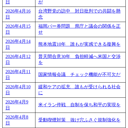
日
が
2026年4月16
台湾野党の訪中 対日批判での共闘を懸
日
念
2026年4月15
福岡パー券問題 県庁と議会の関係を正
日
せ
2026年4月14
熊本地震10年 誰もが実感できる復興を
日
2026年4月12
普天間合意30年 負担軽減へ米国と交渉
日
を
2026年4月11
国家情報会議 チェック機能が不可欠だ
日
2026年4月10
緩和ケアの拡充 誰もが受けられる社会
日
に
2026年4月9
米イラン停戦 自制を保ち和平の実現を
日
2026年4月8
受動喫煙対策 抜け穴ふさぐ規制強化を
日