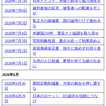
2026年7月7日
日本とインド 安保と経済で協力強化を
裁判参加の拡充 被害者への配慮を尽く
2026年7月6日
せ
私立大の縮減案 国の論理だけで進める
2026年7月5日
な
2026年7月4日
米建国250年 寛容さと協調を取り戻せ
2026年7月3日
官民戦略投資 重点を絞って効果高めよ
皇室典範改正案 強引に進めず仕切り直
2026年7月2日
せ
九州の人口急減 希望が持てる縮小社会
2026年7月1日
に
2026年6月
2026年6月30
衆院定数削減案 与党の都合を押し通す
日
な
2026年6月29
日本のロケット H3成功を信頼につな
日
げ