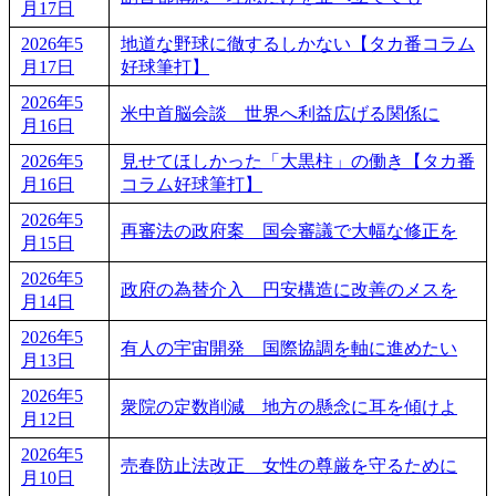
月17日
2026年5
地道な野球に徹するしかない【タカ番コラム
月17日
好球筆打】
2026年5
米中首脳会談 世界へ利益広げる関係に
月16日
2026年5
見せてほしかった「大黒柱」の働き【タカ番
月16日
コラム好球筆打】
2026年5
再審法の政府案 国会審議で大幅な修正を
月15日
2026年5
政府の為替介入 円安構造に改善のメスを
月14日
2026年5
有人の宇宙開発 国際協調を軸に進めたい
月13日
2026年5
衆院の定数削減 地方の懸念に耳を傾けよ
月12日
2026年5
売春防止法改正 女性の尊厳を守るために
月10日