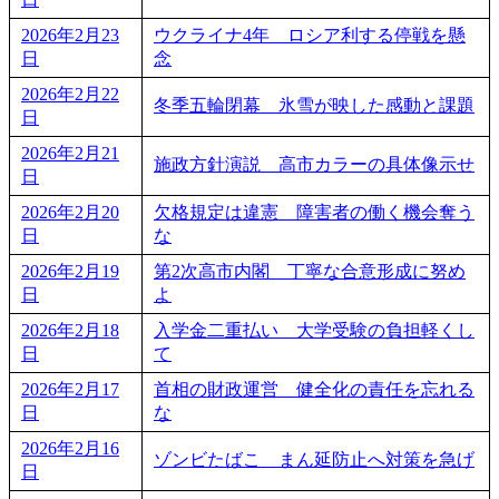
2026年2月23
ウクライナ4年 ロシア利する停戦を懸
日
念
2026年2月22
冬季五輪閉幕 氷雪が映した感動と課題
日
2026年2月21
施政方針演説 高市カラーの具体像示せ
日
2026年2月20
欠格規定は違憲 障害者の働く機会奪う
日
な
2026年2月19
第2次高市内閣 丁寧な合意形成に努め
日
よ
2026年2月18
入学金二重払い 大学受験の負担軽くし
日
て
2026年2月17
首相の財政運営 健全化の責任を忘れる
日
な
2026年2月16
ゾンビたばこ まん延防止へ対策を急げ
日