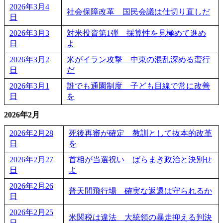
2026年3月4
社会保障改革 国民会議は仕切り直しだ
日
2026年3月3
対米投資第1弾 採算性を見極めて進め
日
よ
2026年3月2
米がイラン攻撃 中東の混乱深める蛮行
日
だ
2026年3月1
誰でも通園制度 子ども目線で常に改善
日
を
2026年2月
2026年2月28
死後再審が確定 教訓として抜本的改革
日
を
2026年2月27
首相が当選祝い ばらまき政治と決別せ
日
よ
2026年2月26
普天間飛行場 確実な返還は守られるか
日
2026年2月25
米関税は違法 大統領の暴走抑える判決
日