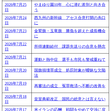
2026年7月25
やまゆり園10年 心に潜む差別と向き合
日
う
2026年7月24
西九州の新幹線 アセス合意打開の糸口
日
に
2026年7月23
金鷲旗・玉竜旗 勝負を超えた成長機会
日
に
2026年7月22
所得連動給付 課題先送りの合意を懸念
日
2026年7月21
運動と熱中症 選手も市民も警戒重ねて
日
2026年7月20
国旗損壊罪成立 処罰対象が曖昧な欠陥
日
法
2026年7月19
再審法の成立 冤罪救済へ不断の改善を
日
2026年7月18
皇室典範改正 国民の総意とは言えない
日
2026年7月17
米イランの応酬 戦闘をやめて交渉に戻