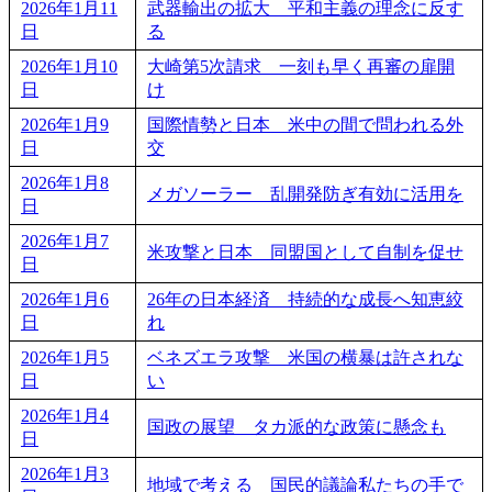
2026年1月11
武器輸出の拡大 平和主義の理念に反す
日
る
2026年1月10
大崎第5次請求 一刻も早く再審の扉開
日
け
2026年1月9
国際情勢と日本 米中の間で問われる外
日
交
2026年1月8
メガソーラー 乱開発防ぎ有効に活用を
日
2026年1月7
米攻撃と日本 同盟国として自制を促せ
日
2026年1月6
26年の日本経済 持続的な成長へ知恵絞
日
れ
2026年1月5
ベネズエラ攻撃 米国の横暴は許されな
日
い
2026年1月4
国政の展望 タカ派的な政策に懸念も
日
2026年1月3
地域で考える 国民的議論私たちの手で