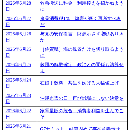
2026年6月28
救急搬送に料金 利用控えを招かぬよう
日
に
2026年6月27
食品消費税1％ 弊害が多く再考すべき
日
だ
2026年6月26
与党の安保提言 財源示さず増額ありき
日
か
2026年6月25
［佐賀県］海の風景だけを切り取るよう
日
に
2026年6月25
教団の解散確定 政治との関係も清算せ
日
よ
2026年6月24
在留手数料 共生を妨げる大幅値上げ
日
2026年6月23
沖縄慰霊の日 再び戦場にしない決意を
日
2026年6月22
家電量販の統合 消費者利益を生んでこ
日
そ
2026年6月21
G7サミット 結束固めて存在意義示せ