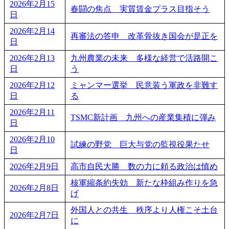
2026年2月15
春闘の焦点 実質賃金プラス目指そう
日
2026年2月14
再審法の答申 改革骨抜き国会が是正を
日
2026年2月13
九州農業の未来 多様な経営で活路開こ
日
う
2026年2月12
ミャンマー選挙 民意装う軍政を非難す
日
る
2026年2月11
TSMC新計画 九州への産業集積に弾み
日
2026年2月10
試練の野党 巨大与党の監視役果たせ
日
2026年2月9日
高市自民大勝 数の力に頼る政治は慎め
核軍縮条約失効 新たな枠組み作りを急
2026年2月8日
げ
外国人との共生 秩序より人権こそ土台
2026年2月7日
に