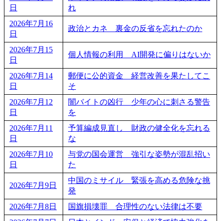
日
れ
2026年7月16
政治とカネ 裏金の反省を忘れたのか
日
2026年7月15
個人情報の利用 AI開発に偏りはないか
日
2026年7月14
郵便に公的資金 経営改善を果たしてこ
日
そ
2026年7月12
闇バイトの凶行 少年の心に刺さる警告
日
を
2026年7月11
予算編成見直し 財政の健全化を忘れる
日
な
2026年7月10
与党の国会運営 強引な姿勢が混乱招い
日
た
中国のミサイル 緊張を高める危険な挑
2026年7月9日
発
2026年7月8日
国旗損壊罪 合理性のない法律は不要