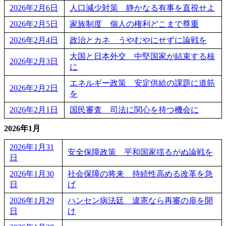
2026年2月6日
人口減少対策 静かなる有事を直視せよ
2026年2月5日
家族制度 個人の権利どこまで尊重
2026年2月4日
政治とカネ うやむやにせずに論戦を
大国と日本外交 中堅国家が結束する核
2026年2月3日
に
エネルギー政策 安定供給の課題に道筋
2026年2月2日
を
2026年2月1日
国民審査 司法に関心を持つ機会に
2026年1月
2026年1月31
安全保障政策 平和国家揺るがぬ論戦を
日
2026年1月30
社会保障の将来 持続性高める改革を急
日
げ
2026年1月29
ハンセン病法廷 違憲なら再審の扉を開
日
け