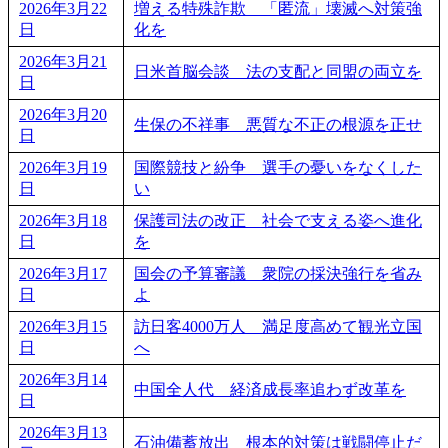
2026年3月22
増える特殊詐欺 「匿流」壊滅へ対策強
日
化を
2026年3月21
日米首脳会談 法の支配と同盟の両立を
日
2026年3月20
生保の不祥事 悪質な不正の根源を正せ
日
2026年3月19
国際競技と紛争 選手の憂いをなくした
日
い
2026年3月18
保護司法の改正 社会で支える姿へ進化
日
を
2026年3月17
国会の予算審議 衆院の採決強行を省み
日
よ
2026年3月15
訪日客4000万人 満足度高めて観光立国
日
へ
2026年3月14
中国全人代 経済成長率追わず改革を
日
2026年3月13
石油備蓄放出 根本的対策は戦闘停止だ