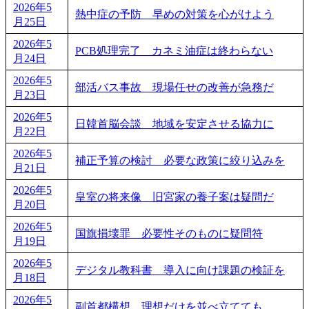
2026年5
熱中症の予防 早めの対策を心がけよう
月25日
2026年5
PCB処理完了 カネミ油症は終わらない
月24日
2026年5
部活バス事故 現場任せの改善が急務だ
月23日
2026年5
日韓首脳会談 地域を安定させる協力に
月22日
2026年5
補正予算の検討 必要な政策に絞り込みを
月21日
2026年5
皇室の将来像 旧宮家の養子案は疑問だ
月20日
2026年5
国旗損壊罪 必要性そのものに疑問符
月19日
2026年5
デジタル教科書 導入に向け課題の検証を
月18日
2026年5
副首都構想 理想だけを並べ立てても