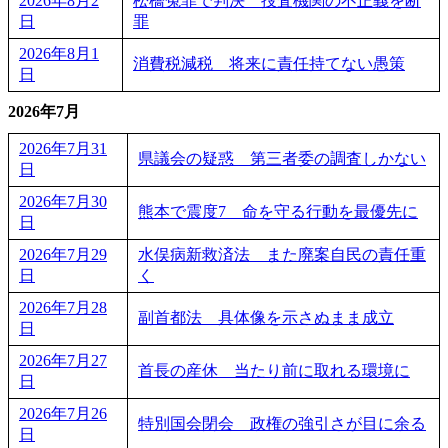
2026年8月2
松橋冤罪で判決 捜査機関の不正義を断
日
罪
2026年8月1
消費税減税 将来に責任持てない愚策
日
2026年7月
2026年7月31
県議会の疑惑 第三者委の調査しかない
日
2026年7月30
熊本で震度7 命を守る行動を最優先に
日
2026年7月29
水俣病新救済法 また廃案自民の責任重
日
く
2026年7月28
副首都法 具体像を示さぬまま成立
日
2026年7月27
首長の産休 当たり前に取れる環境に
日
2026年7月26
特別国会閉会 政権の強引さが目に余る
日