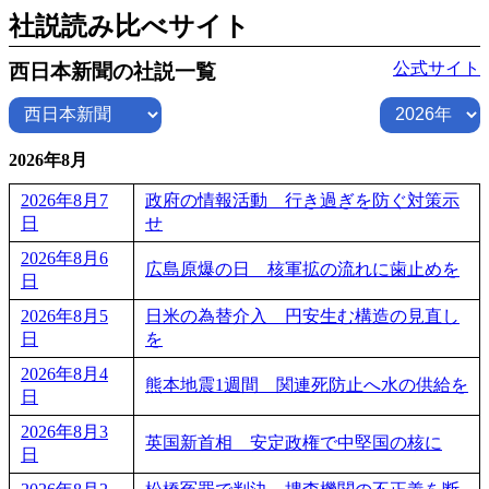
社説読み比べサイト
公式サイト
西日本新聞の社説一覧
2026年8月
2026年8月7
政府の情報活動 行き過ぎを防ぐ対策示
日
せ
2026年8月6
広島原爆の日 核軍拡の流れに歯止めを
日
2026年8月5
日米の為替介入 円安生む構造の見直し
日
を
2026年8月4
熊本地震1週間 関連死防止へ水の供給を
日
2026年8月3
英国新首相 安定政権で中堅国の核に
日