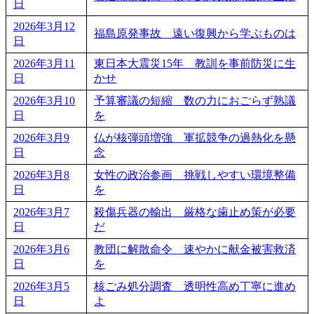
日
2026年3月12
福島原発事故 遠い復興から学ぶものは
日
2026年3月11
東日本大震災15年 教訓を事前防災に生
日
かせ
2026年3月10
予算審議の短縮 数の力におごらず熟議
日
を
2026年3月9
仏が核弾頭増強 軍拡競争の過熱化を懸
日
念
2026年3月8
女性の政治参画 挑戦しやすい環境整備
日
を
2026年3月7
殺傷兵器の輸出 厳格な歯止め策が必要
日
だ
2026年3月6
教団に解散命令 速やかに献金被害救済
日
を
2026年3月5
核ごみ処分調査 透明性高め丁寧に進め
日
よ