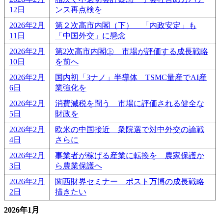
12日
ンス再点検を
2026年2月
第２次高市内閣（下） 「内政安定」も
11日
「中国外交」に懸念
2026年2月
第2次高市内閣㊤ 市場が評価する成長戦略
10日
を前へ
2026年2月
国内初「3ナノ」半導体 TSMC量産でAI産
6日
業強化を
2026年2月
消費減税を問う 市場に評価される健全な
5日
財政を
2026年2月
欧米の中国接近 衆院選で対中外交の論戦
4日
さらに
2026年2月
事業者が稼げる産業に転換を 農家保護か
3日
ら農業保護へ
2026年2月
関西財界セミナー ポスト万博の成長戦略
2日
描きたい
2026年1月