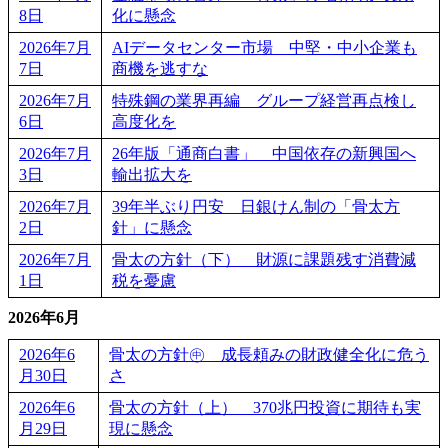
8日
化に懸念
2026年7月
AIデータセンター市場 中堅・中小企業も
7日
商機を逃すな
2026年7月
特殊鋼の業界再編 グループ経営再点検し
6日
高度化を
2026年7月
26年版「通商白書」 中国依存の新興国へ
3日
輸出拡大を
2026年7月
39年半ぶり円安 日銀けん制の「骨太方
2日
針」に懸念
2026年7月
骨太の方針（下） 財源に課題残す消費減
1日
税を憂慮
2026年6月
2026年6
骨太の方針㊥ 成長頼みの財政健全化に危う
月30日
さ
2026年6
骨太の方針（上） 370兆円投資に期待も実
月29日
現に懸念