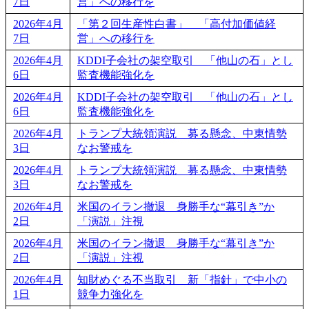
7日
営」への移行を
2026年4月
「第２回生産性白書」 「高付加価値経
7日
営」への移行を
2026年4月
KDDI子会社の架空取引 「他山の石」とし
6日
監査機能強化を
2026年4月
KDDI子会社の架空取引 「他山の石」とし
6日
監査機能強化を
2026年4月
トランプ大統領演説 募る懸念、中東情勢
3日
なお警戒を
2026年4月
トランプ大統領演説 募る懸念、中東情勢
3日
なお警戒を
2026年4月
米国のイラン撤退 身勝手な“幕引き”か
2日
「演説」注視
2026年4月
米国のイラン撤退 身勝手な“幕引き”か
2日
「演説」注視
2026年4月
知財めぐる不当取引 新「指針」で中小の
1日
競争力強化を