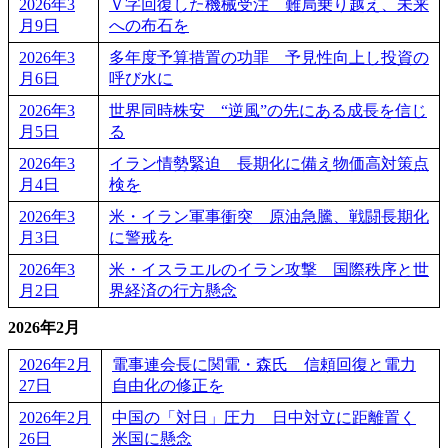
2026年3
Ｖ字回復した機械受注 難局乗り越え、未来
月9日
への布石を
2026年3
多年度予算措置の功罪 予見性向上し投資の
月6日
呼び水に
2026年3
世界同時株安 “逆風”の先にある成長を信じ
月5日
る
2026年3
イラン情勢緊迫 長期化に備え物価高対策点
月4日
検を
2026年3
米・イラン軍事衝突 原油急騰、戦闘長期化
月3日
に警戒を
2026年3
米・イスラエルのイラン攻撃 国際秩序と世
月2日
界経済の行方懸念
2026年2月
2026年2月
電事連会長に関電・森氏 信頼回復と電力
27日
自由化の修正を
2026年2月
中国の「対日」圧力 日中対立に距離置く
26日
米国に懸念