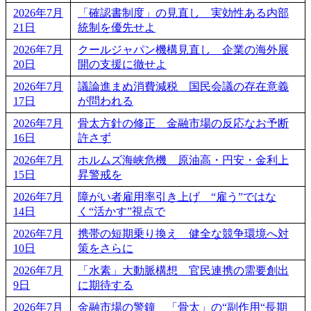
2026年7月
「確認書制度」の見直し 実効性ある内部
21日
統制を優先せよ
2026年7月
クールジャパン機構見直し 企業の海外展
20日
開の支援に徹せよ
2026年7月
議論進まぬ消費減税 国民会議の存在意義
17日
が問われる
2026年7月
骨太方針の修正 金融市場の反応なお予断
16日
許さず
2026年7月
ホルムズ海峡危機 原油高・円安・金利上
15日
昇警戒を
2026年7月
障がい者雇用率引き上げ “雇う”ではな
14日
く“活かす”視点で
2026年7月
携帯の短期乗り換え 健全な競争環境へ対
10日
策をさらに
2026年7月
「水素」大動脈構想 官民連携の需要創出
9日
に期待する
2026年7月
金融市場の警鐘 「骨太」の“副作用“長期