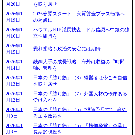
月20日
を取り戻せ
2026年1
2026春闘スタート 実質賃金プラス転換へ
月19日
の起点に
2026年1
パウエルFRB議長捜査 ドル信認へ中銀の独
月16日
立性維持を
2026年1
党利党略も政治の安定には期待
月15日
2026年1
鉄鋼大手の成長戦略 海外は収益の〝時間
月14日
軸〟管理を
2026年1
日本の「勝ち筋」（8）経営者は今こそ自信
月13日
を取り戻せ
2026年1
日本の「勝ち筋」（7）外国人材の秩序ある
月12日
受け入れを
2026年1
日本の「勝ち筋」（6）“投資予見性” 高め
月9日
るエネ政策を
2026年1
日本の「勝ち筋」（5）「株価経営」卒業し
月8日
長期的視座を