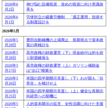
2026年6
伸び悩む設備投資 攻めの投資に向け意識改
月2日
革を
2026年6
労使対立の裁量労働制 「適正運用」担保す
月1日
る制度設計を
2026年5月
2026年5
豊田自動織機の上場廃止 長期視点で資本政
月29日
策の再検討を
2026年5
高市政権の財政運営（下）現金給付は的を絞
月28日
り財源確保を
2026年5
高市政権の財政運営（上）ガソリン補助金
月27日
は“出口”模索を
2026年5
米国の四半期開示見直し（下）わが国も「任
月26日
意化」を検討せよ
2026年5
米国の四半期開示見直し（上）健全な長期志
月25日
向経営への契機に
2026年5
人的資本開示の拡充 女性活躍に向けた支援