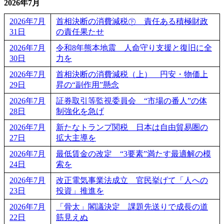
2026年7月
2026年7月
首相決断の消費減税㊦ 責任ある積極財政
31日
の責任果たせ
2026年7月
令和8年熊本地震 人命守り支援と復旧に全
30日
力を
2026年7月
首相決断の消費減税（上） 円安・物価上
29日
昇の“副作用”懸念
2026年7月
証券取引等監視委員会 “市場の番人”の体
28日
制強化を急げ
2026年7月
新たなトランプ関税 日本は自由貿易圏の
27日
拡大主導を
2026年7月
最低賃金の改定 “3要素”満たす最適解の模
24日
索を
2026年7月
改正電気事業法成立 官民挙げて「人への
23日
投資」推進を
2026年7月
「骨太」閣議決定 課題先送りで成長の道
22日
筋見えぬ