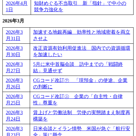
2026年4月
知財めぐる不当取引 新「指針」で中小の
1日
競争力強化を
2026年3月
2026年3
加速する地銀再編 効率性と地域密着を両立
月31日
させよ
2026年3
改正資源有効利用促進法 国内での資源循環
月30日
を加速したい
2026年3
5月に米中首脳会談 訪中までの「戦闘終
月27日
結」見通せず
2026年3
CGコード改訂㊦ 「現預金」の使途、企業
月26日
の判断に
2026年3
CGコード改訂㊤ 企業の「自主性・自律
月25日
性」尊重を
2026年3
賃上げと労働法制 労使の実態踏まえ制度再
月24日
構築を
2026年3
日米会談とイラン情勢 米国が急ぐ「航行安
月23日
全」策に懸念