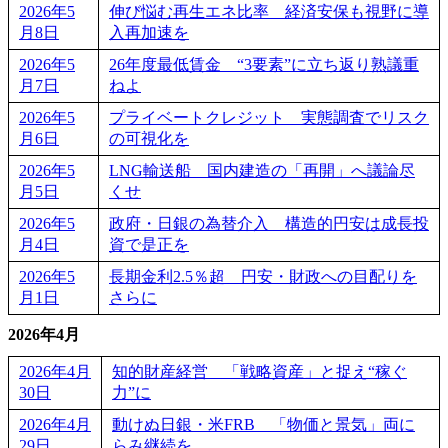
2026年5
伸び悩む再生エネ比率 経済安保も視野に導
月8日
入再加速を
2026年5
26年度最低賃金 “3要素”に立ち返り熟議重
月7日
ねよ
2026年5
プライベートクレジット 実態調査でリスク
月6日
の可視化を
2026年5
LNG輸送船 国内建造の「再開」へ議論尽
月5日
くせ
2026年5
政府・日銀の為替介入 構造的円安は成長投
月4日
資で是正を
2026年5
長期金利2.5％超 円安・財政への目配りを
月1日
さらに
2026年4月
2026年4月
知的財産経営 「戦略資産」と捉え“稼ぐ
30日
力”に
2026年4月
動けぬ日銀・米FRB 「物価と景気」両に
29日
らみ継続を