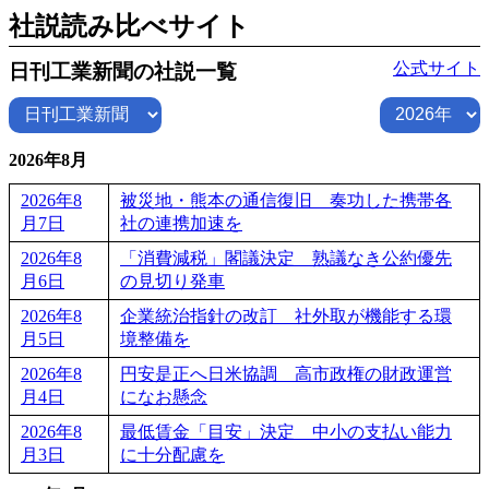
社説読み比べサイト
公式サイト
日刊工業新聞の社説一覧
2026年8月
2026年8
被災地・熊本の通信復旧 奏功した携帯各
月7日
社の連携加速を
2026年8
「消費減税」閣議決定 熟議なき公約優先
月6日
の見切り発車
2026年8
企業統治指針の改訂 社外取が機能する環
月5日
境整備を
2026年8
円安是正へ日米協調 高市政権の財政運営
月4日
になお懸念
2026年8
最低賃金「目安」決定 中小の支払い能力
月3日
に十分配慮を