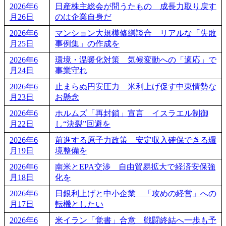
2026年6
日産株主総会が問うたもの 成長力取り戻す
月26日
のは企業自身だ
2026年6
マンション大規模修繕談合 リアルな「失敗
月25日
事例集」の作成を
2026年6
環境・温暖化対策 気候変動への「適応」で
月24日
事業守れ
2026年6
止まらぬ円安圧力 米利上げ促す中東情勢な
月23日
お懸念
2026年6
ホルムズ「再封鎖」宣言 イスラエル制御
月22日
し“決裂”回避を
2026年6
前進する原子力政策 安定収入確保できる環
月19日
境整備を
2026年6
南米とEPA交渉 自由貿易拡大で経済安保強
月18日
化を
2026年6
日銀利上げと中小企業 「攻めの経営」への
月17日
転機としたい
2026年6
米イラン「覚書」合意 戦闘終結へ一歩も予