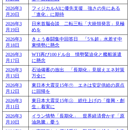
2026年3
フィジカルAIに優先支援 強さの先にある
月20日
「進化」に期待
2026年3
日米首脳会談 二転三転「大統領発言」見極
月19日
めを
2026年3
きょう春闘集中回答日 「5％超」水差す中
月18日
東情勢に懸念
2026年3
WTI再び100ドル台 情勢緊迫化と艦船派遣
月17日
に懸念
2026年3
石油備蓄の放出 「長期化」見据えエネ対策
月13日
万全に
2026年3
東日本大震災15年㊦ エネは安定供給の原点
月12日
に回帰を
2026年3
東日本大震災15年㊤ 総仕上げの「復興・創
月11日
生」着実に
2026年3
イラン情勢「長期化」 世界経済脅かす「原
月10日
油急騰」憂う