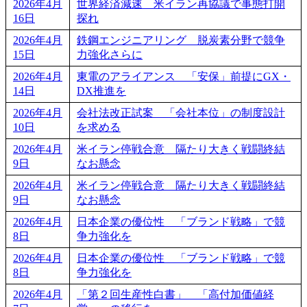
2026年4月
世界経済減速 米イラン再協議で事態打開
16日
探れ
2026年4月
鉄鋼エンジニアリング 脱炭素分野で競争
15日
力強化さらに
2026年4月
東電のアライアンス 「安保」前提にGX・
14日
DX推進を
2026年4月
会社法改正試案 「会社本位」の制度設計
10日
を求める
2026年4月
米イラン停戦合意 隔たり大きく戦闘終結
9日
なお懸念
2026年4月
米イラン停戦合意 隔たり大きく戦闘終結
9日
なお懸念
2026年4月
日本企業の優位性 「ブランド戦略」で競
8日
争力強化を
2026年4月
日本企業の優位性 「ブランド戦略」で競
8日
争力強化を
2026年4月
「第２回生産性白書」 「高付加価値経