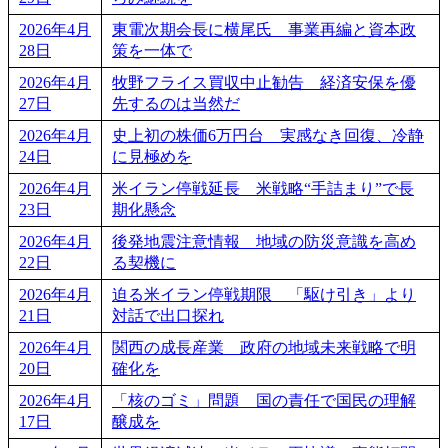
2026年4月
東電次期会長に横尾氏 事業再編と資本政
28日
策を一体で
2026年4月
牧野フライス買収中止勧告 経済安保を優
27日
先するのは当然だ
2026年4月
史上初の株価6万円台 実感なき回復、冷静
24日
に見極めを
2026年4月
米イラン停戦延長 米戦略“手詰まり”で長
23日
期化懸念
2026年4月
後発地震注意情報 地域の防災意識を高め
22日
る契機に
2026年4月
迫る米イラン停戦期限 「駆け引き」より
21日
対話で出口探れ
2026年4月
関西の成長産業 政府の地域未来戦略で明
20日
確化を
2026年4月
「核のゴミ」問題 国の責任で国民の理解
17日
醸成を