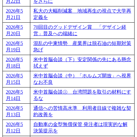
月22日
をさらに
2026年5
私大の大幅削減案 地域再生の視点で大学再
月21日
定義を
2026年5
70回目のグッドデザイン賞 「デザイン経
月20日
営」普及への端緒に
2026年5
混乱の中東情勢 産業界は脱石油の短期対策
月19日
急げ
2026年5
米中首脳会談（下）安定関係の先にある懸念
月18日
拭えず
2026年5
米中首脳会談（中）「ホルムズ開放」へ視界
月15日
なお不良
2026年5
米中首脳会談㊤ 台湾問題を取引の材料にす
月14日
るな
2026年5
通信への苦情高水準 利用者目線で複雑な契
月13日
約改善を
2026年5
自動車の金型無償保管 発注者は現実的な解
月12日
決策提示を