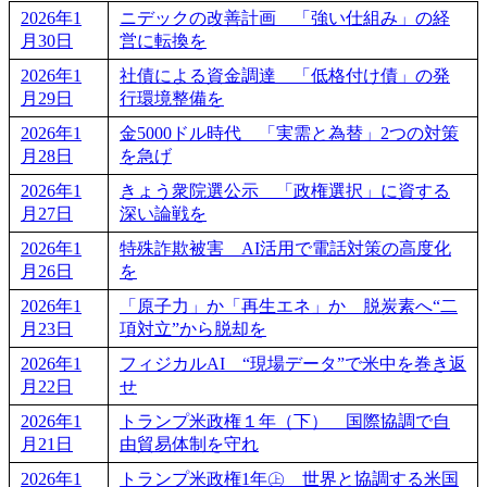
2026年1
ニデックの改善計画 「強い仕組み」の経
月30日
営に転換を
2026年1
社債による資金調達 「低格付け債」の発
月29日
行環境整備を
2026年1
金5000ドル時代 「実需と為替」2つの対策
月28日
を急げ
2026年1
きょう衆院選公示 「政権選択」に資する
月27日
深い論戦を
2026年1
特殊詐欺被害 AI活用で電話対策の高度化
月26日
を
2026年1
「原子力」か「再生エネ」か 脱炭素へ“二
月23日
項対立”から脱却を
2026年1
フィジカルAI “現場データ”で米中を巻き返
月22日
せ
2026年1
トランプ米政権１年（下） 国際協調で自
月21日
由貿易体制を守れ
2026年1
トランプ米政権1年㊤ 世界と協調する米国