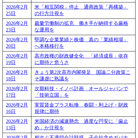
2026年2月
米「相互関税」停止 通商政策「再構築」
25日
の行方注視を
2026年2月
裁量労働制の拡充 働き手が納得する厳格
23日
な運用を
2026年2月
堅調な企業業績と株価 真の「業績相場」
20日
へ本格移行を
2026年2月
高市政権の財政健全化 「経済成長」依存
19日
に期待と危うさ
2026年2月
きょう第2次高市内閣発足 国論二分政策こ
18日
そ謙虚に熟議を
2026年2月
次期科技・イノベ計画 オールジャパンで
17日
「技術立国」を
2026年2月
実質賃金プラス転換 春闘・利上げ・財政
16日
規律に期待
2026年2月
米国経済の減速懸念 過度な円安に「歯止
13日
め」か注視を
2026年2月
相次ぐ不適切会計疑惑 子会社含めガバナ