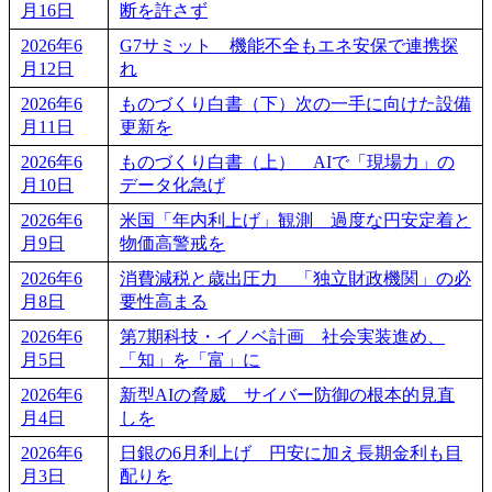
月16日
断を許さず
2026年6
G7サミット 機能不全もエネ安保で連携探
月12日
れ
2026年6
ものづくり白書（下）次の一手に向けた設備
月11日
更新を
2026年6
ものづくり白書（上） AIで「現場力」の
月10日
データ化急げ
2026年6
米国「年内利上げ」観測 過度な円安定着と
月9日
物価高警戒を
2026年6
消費減税と歳出圧力 「独立財政機関」の必
月8日
要性高まる
2026年6
第7期科技・イノベ計画 社会実装進め、
月5日
「知」を「富」に
2026年6
新型AIの脅威 サイバー防御の根本的見直
月4日
しを
2026年6
日銀の6月利上げ 円安に加え長期金利も目
月3日
配りを