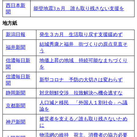
西日本新
能登地震3ヵ月 誰も取り残さない支援を
聞
地方紙
新潟日報
発生３カ月 生活取り戻す支援緩めず
結城秀康と福井 街づくりの原点見直そ
福井新聞
う
信濃毎日新
地価上昇の地域 持続可能なまちづくり
聞
を
信濃毎日新
新型コロナ 予防の大切さは変わらず
聞
静岡新聞
対北朝鮮交渉 拉致解決へ機会逃すな
人口減と移民 「外国人１割社会」へ議
京都新聞
論を
被災者を支える／誰も取り残さないため
神戸新聞
に
物流網の維持 荷主、消費者の協力必要