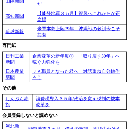
山陽新聞
だ
【能登地震３カ月】復興へこれからが正
高知新聞
念場
米軍本島上陸79年 沖縄戦の教訓今こそ
琉球新報
共有
専門紙
日刊工業
企業変革の新年度㊤ 「取り戻す30年」へ
新聞
稼ぐ力強化を
日本農業
ＪＡ職員となった君へ 対話重ね自分軸作
新聞
ろう
その他
しんぶん赤
消費税導入３５年/政治を変え税制の抜本
旗
改革を
会員登録しないと読めない
河北新
能登地震３ヵ月 備えの教訓、学び生かそう