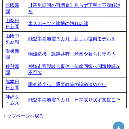
北國新
【罹災証明の再調査】焦らず丁寧に不満解消
聞
を
山梨日
米スポーツと賭博の切れぬ縁
日新聞
山陰中
能登半島地震３カ月 新しい復興モデルを
央新報
愛媛新
物流危機 課題共有し産業や暮らし守ろう
聞
佐賀新
神埼市官製談合事件 信頼回復へ問題検証が
聞
不可欠
熊本日
国会後半へ 重要政策の論議深めたい
日新聞
沖縄タ
能登半島地震３カ月 日常取り戻す支援こそ
イムス
トップページへ戻る
▲