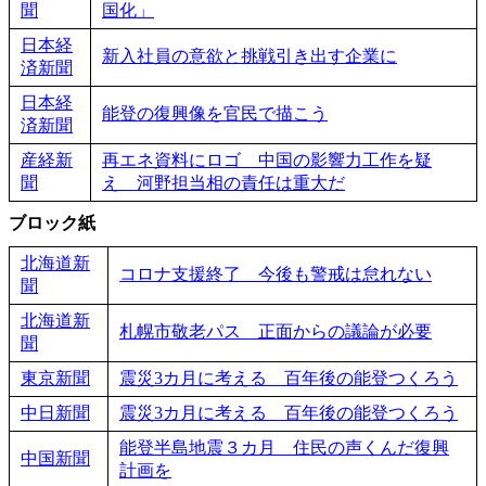
聞
国化」
日本経
新入社員の意欲と挑戦引き出す企業に
済新聞
日本経
能登の復興像を官民で描こう
済新聞
産経新
再エネ資料にロゴ 中国の影響力工作を疑
聞
え 河野担当相の責任は重大だ
ブロック紙
北海道新
コロナ支援終了 今後も警戒は怠れない
聞
北海道新
札幌市敬老パス 正面からの議論が必要
聞
東京新聞
震災3カ月に考える 百年後の能登つくろう
中日新聞
震災3カ月に考える 百年後の能登つくろう
能登半島地震３カ月 住民の声くんだ復興
中国新聞
計画を