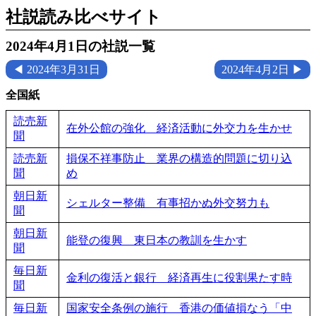
社説読み比べサイト
2024年4月1日の社説一覧
◀ 2024年3月31日
2024年4月2日 ▶
全国紙
読売新
在外公館の強化 経済活動に外交力を生かせ
聞
読売新
損保不祥事防止 業界の構造的問題に切り込
聞
め
朝日新
シェルター整備 有事招かぬ外交努力も
聞
朝日新
能登の復興 東日本の教訓を生かす
聞
毎日新
金利の復活と銀行 経済再生に役割果たす時
聞
毎日新
国家安全条例の施行 香港の価値損なう「中