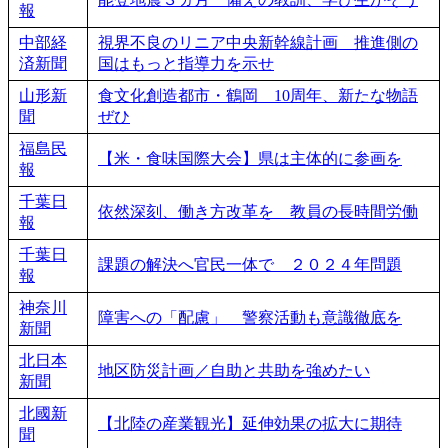
報
中部経
視界不良のリニア中央新幹線計画 推進側の
済新聞
国はもっと指導力を示せ
山形新
食文化創造都市・鶴岡 10周年、新たな物語
聞
ぜひ
福島民
【米・食味国際大会】県は主体的に参画を
報
千葉日
依然深刻、働き方改革を 教員の長時間労働
報
千葉日
課題の解決へ官民一体で ２０２４年問題
報
神奈川
障害への「配慮」 警察活動も意識徹底を
新聞
北日本
地区防災計画／自助と共助を強めたい
新聞
北國新
【北陸の産業観光】延伸効果の拡大に期待
聞