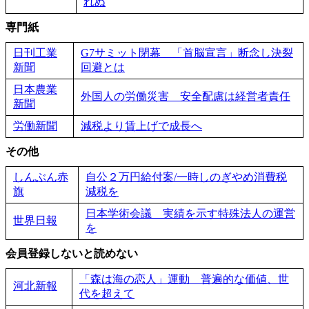
れぬ
専門紙
日刊工業
G7サミット閉幕 「首脳宣言」断念し決裂
新聞
回避とは
日本農業
外国人の労働災害 安全配慮は経営者責任
新聞
労働新聞
減税より賃上げで成長へ
その他
しんぶん赤
自公２万円給付案/一時しのぎやめ消費税
旗
減税を
日本学術会議 実績を示す特殊法人の運営
世界日報
を
会員登録しないと読めない
「森は海の恋人」運動 普遍的な価値、世
河北新報
代を超えて