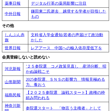
薬事日報
デジタル行革の薬局影響に注目
鎌田東二氏逝去 越境する学者が目指した
中外日報
もの
その他
しんぶん赤
文科省入学金通知/若者の声届けて政治動
旗
かした
世界日報
レアアース 中国への輸入依存度低下を
会員登録しないと読めない
’２５参院選 コメ政策見直し 産消分断、招
河北新報
かぬ論戦こそ
2025参院選、ＳＮＳの影響力 情報見極める
山形新聞
力、養おう
【２０２５参院選 論戦スタート】政権の枠
福島民報
組み問われる
神奈川新
参院選スタート 「物言う主権者」として
聞