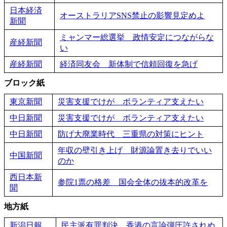
日本経済
オーストラリアSNS禁止の影響見定めよ
新聞
ミャンマー総選挙 政情安定につながらな
産経新聞
い
産経新聞
経済同友会 新体制で信頼回復を急げ
ブロック紙
東京新聞
災害支援でけが ボランティア支えたい
中日新聞
災害支援でけが ボランティア支えたい
中日新聞
防げ大廃業時代 三重県の対策にヒント
年収の壁引き上げ 財源論置き去りでいい
中国新聞
のか
西日本新
参院1票の格差 国会全体の抜本的改革を
聞
地方紙
新潟日報
民主派有罪判決 香港の言論弾圧許されぬ