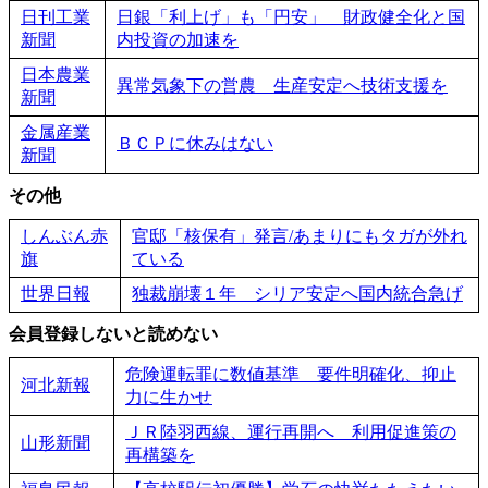
日刊工業
日銀「利上げ」も「円安」 財政健全化と国
新聞
内投資の加速を
日本農業
異常気象下の営農 生産安定へ技術支援を
新聞
金属産業
ＢＣＰに休みはない
新聞
その他
しんぶん赤
官邸「核保有」発言/あまりにもタガが外れ
旗
ている
世界日報
独裁崩壊１年 シリア安定へ国内統合急げ
会員登録しないと読めない
危険運転罪に数値基準 要件明確化、抑止
河北新報
力に生かせ
ＪＲ陸羽西線、運行再開へ 利用促進策の
山形新聞
再構築を