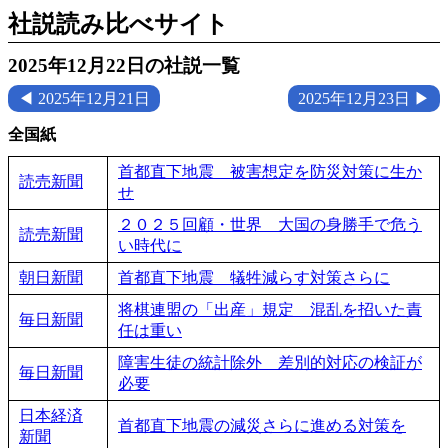
社説読み比べサイト
2025年12月22日の社説一覧
◀ 2025年12月21日
2025年12月23日 ▶
全国紙
首都直下地震 被害想定を防災対策に生か
読売新聞
せ
２０２５回顧・世界 大国の身勝手で危う
読売新聞
い時代に
朝日新聞
首都直下地震 犠牲減らす対策さらに
将棋連盟の「出産」規定 混乱を招いた責
毎日新聞
任は重い
障害生徒の統計除外 差別的対応の検証が
毎日新聞
必要
日本経済
首都直下地震の減災さらに進める対策を
新聞