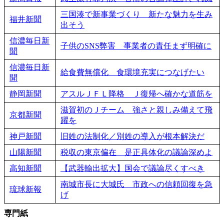
三国湊で新事業づくり 新たな魅力を生み
福井新聞
出そう
信濃毎日新
子供のSNS弊害 事業者の責任まず明確に
聞
信濃毎日新
給食費無償化 食環境充実につなげたい
聞
静岡新聞
アスルＪＦＬ降格 Ｊ復帰へ確かな道筋を
滋賀初のＪチーム 強さと親しみ備えて飛
京都新聞
躍を
神戸新聞
旧姓の法制化／別姓の導入が根本解決だ
山陽新聞
税収の東京偏在 是正具体化の議論深めよ
高知新聞
【武器輸出拡大】国会で議論尽くすべき
南城市長に大城氏 市政への信頼回復を急
琉球新報
げ
専門紙