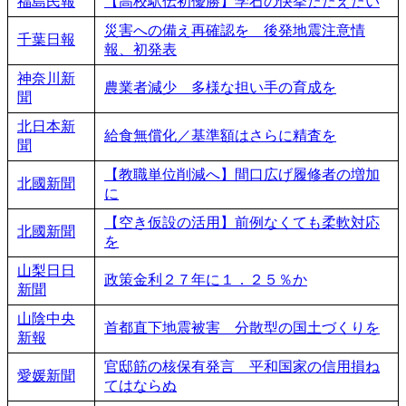
福島民報
【高校駅伝初優勝】学石の快挙たたえたい
災害への備え再確認を 後発地震注意情
千葉日報
報、初発表
神奈川新
農業者減少 多様な担い手の育成を
聞
北日本新
給食無償化／基準額はさらに精査を
聞
【教職単位削減へ】間口広げ履修者の増加
北國新聞
に
【空き仮設の活用】前例なくても柔軟対応
北國新聞
を
山梨日日
政策金利２７年に１．２５％か
新聞
山陰中央
首都直下地震被害 分散型の国土づくりを
新報
官邸筋の核保有発言 平和国家の信用損ね
愛媛新聞
てはならぬ